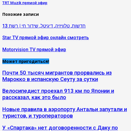
TRT Muzik прямой эфир
Похожие записи
חדשות, טלוויזיה, דיגיטל, שידור חי | רשת 13
Star TV прямой эфир онлайн смотреть
Motorvision TV прямой эфир
Может пригодиться!
Почти 50 тысяч мигрантов прорвались из
Марокко в испанскую Сеуту за сутки
Велосипедист проехал 913 км по Японии и
рассказал, как это было
Новые правила в аэропорту Антальи запутали и
туристов, и туроператоров
У «Спартака» нет договоренности с Даку по