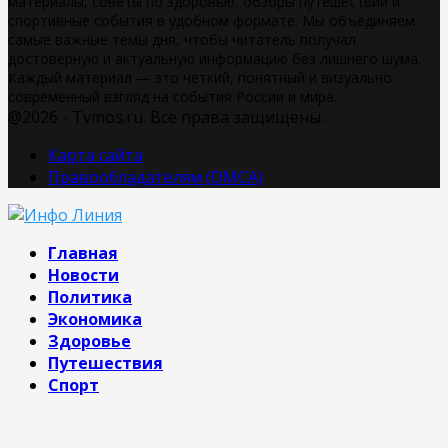
материалы, советы по здоровью, обзоры путешествий и
спортивные события в удобном формате. Мы объединяем
самые важные темы дня, чтобы читатель получал
достоверную и актуальную информацию без лишнего шума.
Каждый материал — это чёткий, понятный и визуально
современный взгляд на события России и мира.
@2026 - Tvmos.ru. Все права защищены.
Карта сайта
Правообладателям (DMCA)
Главная
Новости
Политика
Экономика
Здоровье
Путешествия
Спорт