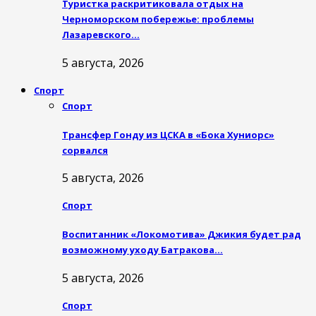
Туристка раскритиковала отдых на
Черноморском побережье: проблемы
Лазаревского…
5 августа, 2026
Спорт
Спорт
Трансфер Гонду из ЦСКА в «Бока Хуниорс»
сорвался
5 августа, 2026
Спорт
Воспитанник «Локомотива» Джикия будет рад
возможному уходу Батракова…
5 августа, 2026
Спорт