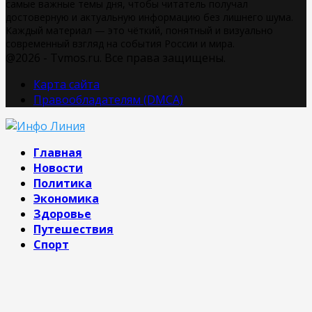
самые важные темы дня, чтобы читатель получал
достоверную и актуальную информацию без лишнего шума.
Каждый материал — это чёткий, понятный и визуально
современный взгляд на события России и мира.
@2026 - Tvmos.ru. Все права защищены.
Карта сайта
Правообладателям (DMCA)
Главная
Новости
Политика
Экономика
Здоровье
Путешествия
Спорт