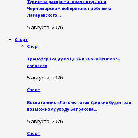
Туристка раскритиковала отдых на
Черноморском побережье: проблемы
Лазаревского…
5 августа, 2026
Спорт
Спорт
Трансфер Гонду из ЦСКА в «Бока Хуниорс»
сорвался
5 августа, 2026
Спорт
Воспитанник «Локомотива» Джикия будет рад
возможному уходу Батракова…
5 августа, 2026
Спорт