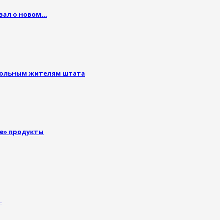
зал о новом…
больным жителям штата
ые» продукты
…