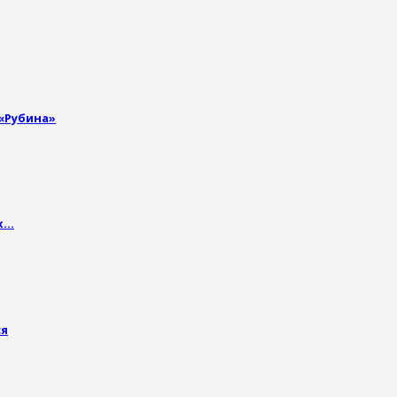
 «Рубина»
их…
ся