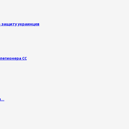
ю защиту украинцев
легионера СС
и…