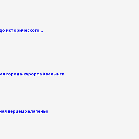
 до исторического…
ал города-курорта Хвалынск
ная перцем халапеньо