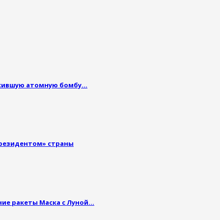
росившую атомную бомбу…
президентом» страны
ние ракеты Маска с Луной…