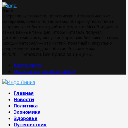
О нас
Оперативные новости, политические и экономические
материалы, советы по здоровью, обзоры путешествий и
спортивные события в удобном формате. Мы объединяем
самые важные темы дня, чтобы читатель получал
достоверную и актуальную информацию без лишнего шума.
Каждый материал — это чёткий, понятный и визуально
современный взгляд на события России и мира.
@2026 - Tvmos.ru. Все права защищены.
Карта сайта
Правообладателям (DMCA)
Главная
Новости
Политика
Экономика
Здоровье
Путешествия