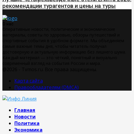
рекомендации турагентов и цены на туры
О нас
Оперативные новости, политические и экономические
материалы, советы по здоровью, обзоры путешествий и
спортивные события в удобном формате. Мы объединяем
самые важные темы дня, чтобы читатель получал
достоверную и актуальную информацию без лишнего шума.
Каждый материал — это чёткий, понятный и визуально
современный взгляд на события России и мира.
@2026 - Tvmos.ru. Все права защищены.
Карта сайта
Правообладателям (DMCA)
Главная
Новости
Политика
Экономика