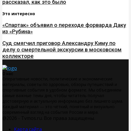
рассказал, как это было
Это интересно
«Спартак» объявил о переходе форварда Даку
из «Рубина»
Суд смягчил приговор Александру Киму по
делу о смертельной экскурсии в московском
коллекторе
О нас
Оперативные новости, политические и экономические
материалы, советы по здоровью, обзоры путешествий и
спортивные события в удобном формате. Мы объединяем
самые важные темы дня, чтобы читатель получал
достоверную и актуальную информацию без лишнего шума.
Каждый материал — это чёткий, понятный и визуально
современный взгляд на события России и мира.
@2026 - Tvmos.ru. Все права защищены.
Карта сайта